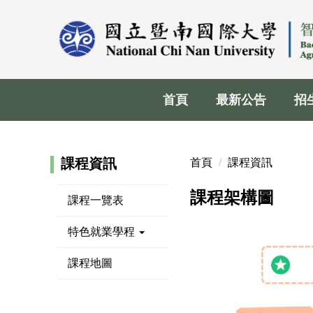
跳
到
主
要
內
容
首頁
最新公告
招
區
課程資訊
首頁
課程資訊
課程架構圖
課程一覽表
特色就業學程
課程地圖