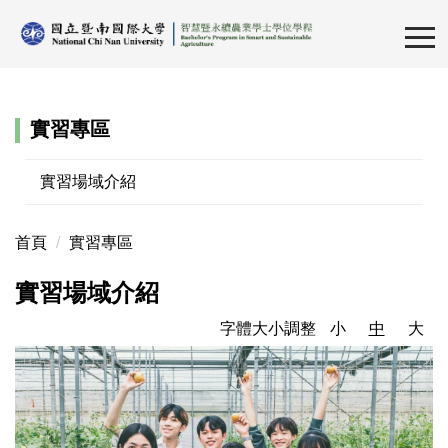
跳
到
主
要
內
實習專區
容
區
實習場域介紹
首頁
實習專區
實習場域介紹
字體大小調整
小
中
大